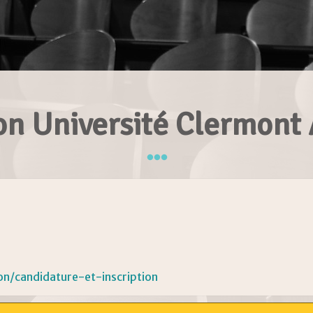
ion Université Clermont
n/candidature-et-inscription