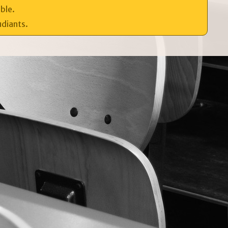
ible.
udiants.