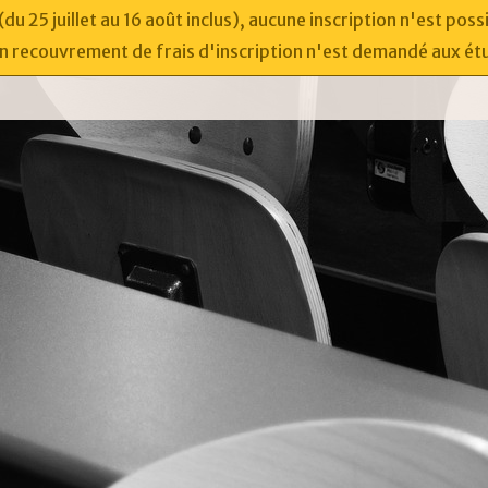
 25 juillet au 16 août inclus), aucune inscription n'est poss
un recouvrement de frais d'inscription n'est demandé aux ét